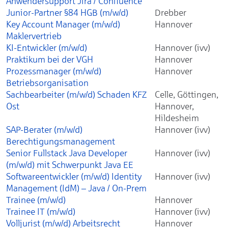
Anwendersupport Jira / Confluence
Junior-Partner §84 HGB (m/w/d)
Drebber
Key Account Manager (m/w/d)
Hannover
Maklervertrieb
KI-Entwickler (m/w/d)
Hannover (ivv)
Praktikum bei der VGH
Hannover
Prozessmanager (m/w/d)
Hannover
Betriebsorganisation
Sachbearbeiter (m/w/d) Schaden KFZ
Celle, Göttingen,
Ost
Hannover,
Hildesheim
SAP-Berater (m/w/d)
Hannover (ivv)
Berechtigungsmanagement
Senior Fullstack Java Developer
Hannover (ivv)
(m/w/d) mit Schwerpunkt Java EE
Softwareentwickler (m/w/d) Identity
Hannover (ivv)
Management (IdM) – Java / On-Prem
Trainee (m/w/d)
Hannover
Trainee IT (m/w/d)
Hannover (ivv)
Volljurist (m/w/d) Arbeitsrecht
Hannover