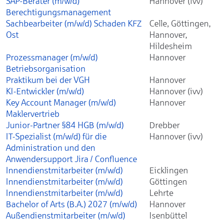
SAP-Berater (m/w/d)
Hannover (ivv)
Berechtigungsmanagement
Sachbearbeiter (m/w/d) Schaden KFZ
Celle, Göttingen,
Ost
Hannover,
Hildesheim
Prozessmanager (m/w/d)
Hannover
Betriebsorganisation
Praktikum bei der VGH
Hannover
KI-Entwickler (m/w/d)
Hannover (ivv)
Key Account Manager (m/w/d)
Hannover
Maklervertrieb
Junior-Partner §84 HGB (m/w/d)
Drebber
IT-Spezialist (m/w/d) für die
Hannover (ivv)
Administration und den
Anwendersupport Jira / Confluence
Innendienstmitarbeiter (m/w/d)
Eicklingen
Innendienstmitarbeiter (m/w/d)
Göttingen
Innendienstmitarbeiter (m/w/d)
Lehrte
Bachelor of Arts (B.A.) 2027 (m/w/d)
Hannover
Außendienstmitarbeiter (m/w/d)
Isenbüttel