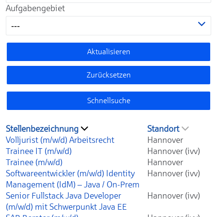
Aufgabengebiet
---
Aktualisieren
Zurücksetzen
Schnellsuche
Stellenbezeichnung
Standort
Volljurist (m/w/d) Arbeitsrecht
Hannover
Trainee IT (m/w/d)
Hannover (ivv)
Trainee (m/w/d)
Hannover
Softwareentwickler (m/w/d) Identity
Hannover (ivv)
Management (IdM) – Java / On-Prem
Senior Fullstack Java Developer
Hannover (ivv)
(m/w/d) mit Schwerpunkt Java EE