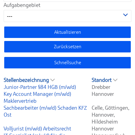
Aufgabengebiet
---
Aktualisieren
Zurücksetzen
Schnellsuche
Stellenbezeichnung
Standort
Junior-Partner §84 HGB (m/w/d)
Drebber
Key Account Manager (m/w/d)
Hannover
Maklervertrieb
Sachbearbeiter (m/w/d) Schaden KFZ
Celle, Göttingen,
Ost
Hannover,
Hildesheim
Volljurist (m/w/d) Arbeitsrecht
Hannover