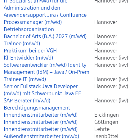
IT-Spezialist (m/w/d) für die
Hannover (ivv)
Administration und den
Anwendersupport Jira / Confluence
Prozessmanager (m/w/d)
Hannover
Betriebsorganisation
Bachelor of Arts (B.A.) 2027 (m/w/d)
Hannover
Trainee (m/w/d)
Hannover
Praktikum bei der VGH
Hannover
KI-Entwickler (m/w/d)
Hannover (ivv)
Softwareentwickler (m/w/d) Identity
Hannover (ivv)
Management (IdM) – Java / On-Prem
Trainee IT (m/w/d)
Hannover (ivv)
Senior Fullstack Java Developer
Hannover (ivv)
(m/w/d) mit Schwerpunkt Java EE
SAP-Berater (m/w/d)
Hannover (ivv)
Berechtigungsmanagement
Innendienstmitarbeiter (m/w/d)
Eicklingen
Innendienstmitarbeiter (m/w/d)
Göttingen
Innendienstmitarbeiter (m/w/d)
Lehrte
Außendienstmitarbeiter (m/w/d)
Isenbüttel