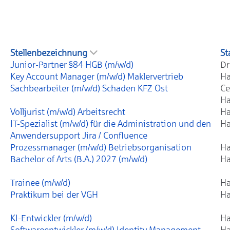
Stellenbezeichnung
St
Junior-Partner §84 HGB (m/w/d)
Dr
Key Account Manager (m/w/d) Maklervertrieb
Ha
Sachbearbeiter (m/w/d) Schaden KFZ Ost
Ce
Ha
Volljurist (m/w/d) Arbeitsrecht
Ha
IT-Spezialist (m/w/d) für die Administration und den
Ha
Anwendersupport Jira / Confluence
Prozessmanager (m/w/d) Betriebsorganisation
Ha
Bachelor of Arts (B.A.) 2027 (m/w/d)
Ha
Trainee (m/w/d)
Ha
Praktikum bei der VGH
Ha
KI-Entwickler (m/w/d)
Ha
Softwareentwickler (m/w/d) Identity Management
Ha