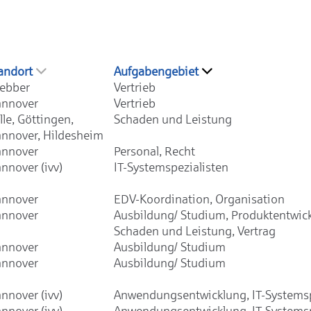
andort
Aufgabengebiet
ebber
Vertrieb
nnover
Vertrieb
lle, Göttingen,
Schaden und Leistung
nnover, Hildesheim
nnover
Personal, Recht
nnover (ivv)
IT-Systemspezialisten
nnover
EDV-Koordination, Organisation
nnover
Ausbildung/ Studium, Produktentwic
Schaden und Leistung, Vertrag
nnover
Ausbildung/ Studium
nnover
Ausbildung/ Studium
nnover (ivv)
Anwendungsentwicklung, IT-Systemsp
nnover (ivv)
Anwendungsentwicklung, IT-Systemsp