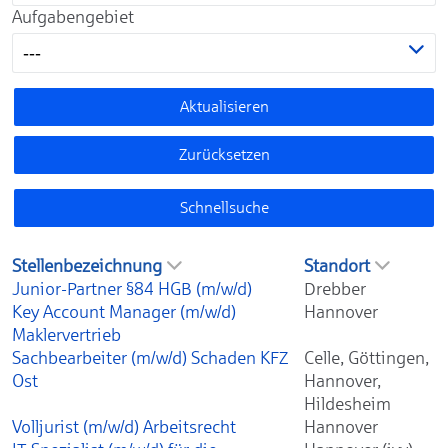
Aufgabengebiet
---
Aktualisieren
Zurücksetzen
Schnellsuche
Stellenbezeichnung
Standort
Junior-Partner §84 HGB (m/w/d)
Drebber
Key Account Manager (m/w/d)
Hannover
Maklervertrieb
Sachbearbeiter (m/w/d) Schaden KFZ
Celle, Göttingen,
Ost
Hannover,
Hildesheim
Volljurist (m/w/d) Arbeitsrecht
Hannover