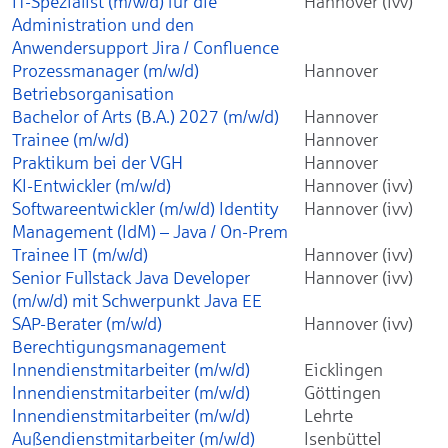
IT-Spezialist (m/w/d) für die
Hannover (ivv)
Administration und den
Anwendersupport Jira / Confluence
Prozessmanager (m/w/d)
Hannover
Betriebsorganisation
Bachelor of Arts (B.A.) 2027 (m/w/d)
Hannover
Trainee (m/w/d)
Hannover
Praktikum bei der VGH
Hannover
KI-Entwickler (m/w/d)
Hannover (ivv)
Softwareentwickler (m/w/d) Identity
Hannover (ivv)
Management (IdM) – Java / On-Prem
Trainee IT (m/w/d)
Hannover (ivv)
Senior Fullstack Java Developer
Hannover (ivv)
(m/w/d) mit Schwerpunkt Java EE
SAP-Berater (m/w/d)
Hannover (ivv)
Berechtigungsmanagement
Innendienstmitarbeiter (m/w/d)
Eicklingen
Innendienstmitarbeiter (m/w/d)
Göttingen
Innendienstmitarbeiter (m/w/d)
Lehrte
Außendienstmitarbeiter (m/w/d)
Isenbüttel