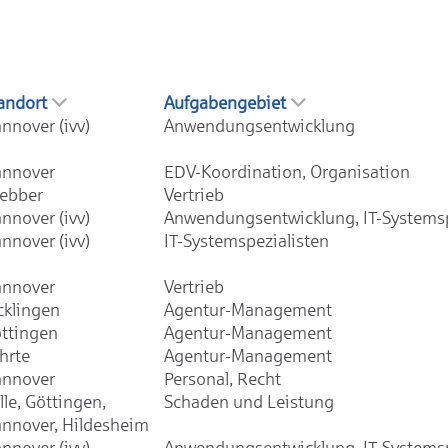
andort
Aufgabengebiet
nnover (ivv)
Anwendungsentwicklung
nnover
EDV-Koordination, Organisation
ebber
Vertrieb
nnover (ivv)
Anwendungsentwicklung, IT-Systemsp
nnover (ivv)
IT-Systemspezialisten
nnover
Vertrieb
cklingen
Agentur-Management
ttingen
Agentur-Management
hrte
Agentur-Management
nnover
Personal, Recht
lle, Göttingen,
Schaden und Leistung
nnover, Hildesheim
nnover (ivv)
Anwendungsentwicklung, IT-Systemsp