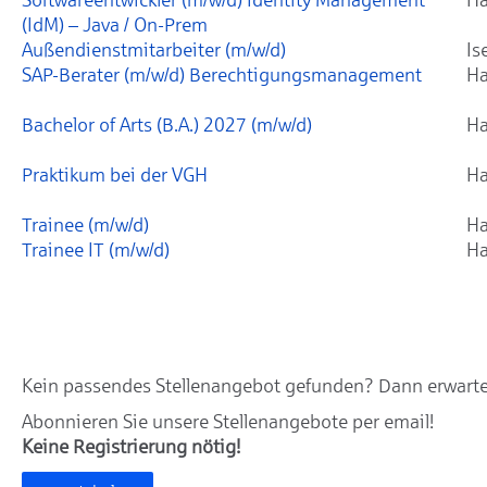
(IdM) – Java / On-Prem
Außendienstmitarbeiter (m/w/d)
Is
SAP-Berater (m/w/d) Berechtigungsmanagement
Ha
Bachelor of Arts (B.A.) 2027 (m/w/d)
Ha
Praktikum bei der VGH
Ha
Trainee (m/w/d)
Ha
Trainee IT (m/w/d)
Ha
Kein passendes Stellenangebot gefunden? Dann erwarten
Abonnieren Sie unsere Stellenangebote per email!
Keine Registrierung nötig!