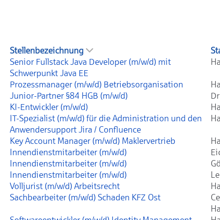
Stellenbezeichnung
St
Senior Fullstack Java Developer (m/w/d) mit
Ha
Schwerpunkt Java EE
Prozessmanager (m/w/d) Betriebsorganisation
Ha
Junior-Partner §84 HGB (m/w/d)
Dr
KI-Entwickler (m/w/d)
Ha
IT-Spezialist (m/w/d) für die Administration und den
Ha
Anwendersupport Jira / Confluence
Key Account Manager (m/w/d) Maklervertrieb
Ha
Innendienstmitarbeiter (m/w/d)
Ei
Innendienstmitarbeiter (m/w/d)
Gö
Innendienstmitarbeiter (m/w/d)
Le
Volljurist (m/w/d) Arbeitsrecht
Ha
Sachbearbeiter (m/w/d) Schaden KFZ Ost
Ce
Ha
Softwareentwickler (m/w/d) Identity Management
Ha