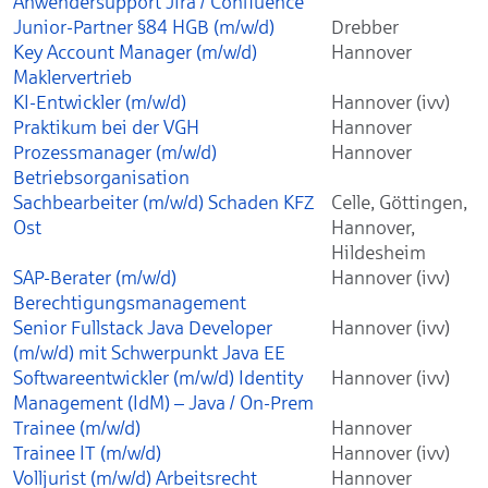
Anwendersupport Jira / Confluence
Junior-Partner §84 HGB (m/w/d)
Drebber
Key Account Manager (m/w/d)
Hannover
Maklervertrieb
KI-Entwickler (m/w/d)
Hannover (ivv)
Praktikum bei der VGH
Hannover
Prozessmanager (m/w/d)
Hannover
Betriebsorganisation
Sachbearbeiter (m/w/d) Schaden KFZ
Celle, Göttingen,
Ost
Hannover,
Hildesheim
SAP-Berater (m/w/d)
Hannover (ivv)
Berechtigungsmanagement
Senior Fullstack Java Developer
Hannover (ivv)
(m/w/d) mit Schwerpunkt Java EE
Softwareentwickler (m/w/d) Identity
Hannover (ivv)
Management (IdM) – Java / On-Prem
Trainee (m/w/d)
Hannover
Trainee IT (m/w/d)
Hannover (ivv)
Volljurist (m/w/d) Arbeitsrecht
Hannover