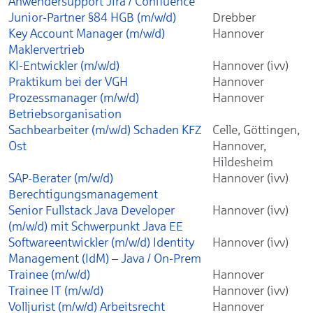
Anwendersupport Jira / Confluence
Junior-Partner §84 HGB (m/w/d)
Drebber
Key Account Manager (m/w/d)
Hannover
Maklervertrieb
KI-Entwickler (m/w/d)
Hannover (ivv)
Praktikum bei der VGH
Hannover
Prozessmanager (m/w/d)
Hannover
Betriebsorganisation
Sachbearbeiter (m/w/d) Schaden KFZ
Celle, Göttingen,
Ost
Hannover,
Hildesheim
SAP-Berater (m/w/d)
Hannover (ivv)
Berechtigungsmanagement
Senior Fullstack Java Developer
Hannover (ivv)
(m/w/d) mit Schwerpunkt Java EE
Softwareentwickler (m/w/d) Identity
Hannover (ivv)
Management (IdM) – Java / On-Prem
Trainee (m/w/d)
Hannover
Trainee IT (m/w/d)
Hannover (ivv)
Volljurist (m/w/d) Arbeitsrecht
Hannover