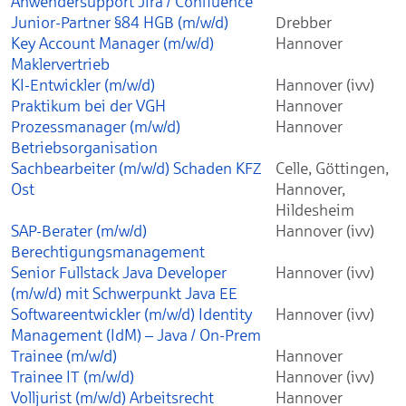
Anwendersupport Jira / Confluence
Junior-Partner §84 HGB (m/w/d)
Drebber
Key Account Manager (m/w/d)
Hannover
Maklervertrieb
KI-Entwickler (m/w/d)
Hannover (ivv)
Praktikum bei der VGH
Hannover
Prozessmanager (m/w/d)
Hannover
Betriebsorganisation
Sachbearbeiter (m/w/d) Schaden KFZ
Celle, Göttingen,
Ost
Hannover,
Hildesheim
SAP-Berater (m/w/d)
Hannover (ivv)
Berechtigungsmanagement
Senior Fullstack Java Developer
Hannover (ivv)
(m/w/d) mit Schwerpunkt Java EE
Softwareentwickler (m/w/d) Identity
Hannover (ivv)
Management (IdM) – Java / On-Prem
Trainee (m/w/d)
Hannover
Trainee IT (m/w/d)
Hannover (ivv)
Volljurist (m/w/d) Arbeitsrecht
Hannover