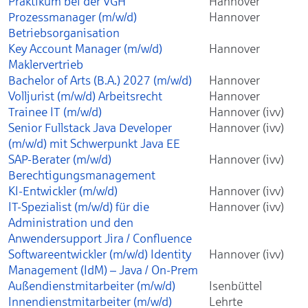
Praktikum bei der VGH
Hannover
Prozessmanager (m/w/d)
Hannover
Betriebsorganisation
Key Account Manager (m/w/d)
Hannover
Maklervertrieb
Bachelor of Arts (B.A.) 2027 (m/w/d)
Hannover
Volljurist (m/w/d) Arbeitsrecht
Hannover
Trainee IT (m/w/d)
Hannover (ivv)
Senior Fullstack Java Developer
Hannover (ivv)
(m/w/d) mit Schwerpunkt Java EE
SAP-Berater (m/w/d)
Hannover (ivv)
Berechtigungsmanagement
KI-Entwickler (m/w/d)
Hannover (ivv)
IT-Spezialist (m/w/d) für die
Hannover (ivv)
Administration und den
Anwendersupport Jira / Confluence
Softwareentwickler (m/w/d) Identity
Hannover (ivv)
Management (IdM) – Java / On-Prem
Außendienstmitarbeiter (m/w/d)
Isenbüttel
Innendienstmitarbeiter (m/w/d)
Lehrte