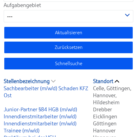
Aufgabengebiet
---
Aktualisieren
Zurücksetzen
Schnellsuche
Stellenbezeichnung
Standort
Sachbearbeiter (m/w/d) Schaden KFZ
Celle, Göttingen,
Ost
Hannover,
Hildesheim
Junior-Partner §84 HGB (m/w/d)
Drebber
Innendienstmitarbeiter (m/w/d)
Eicklingen
Innendienstmitarbeiter (m/w/d)
Göttingen
Trainee (m/w/d)
Hannover