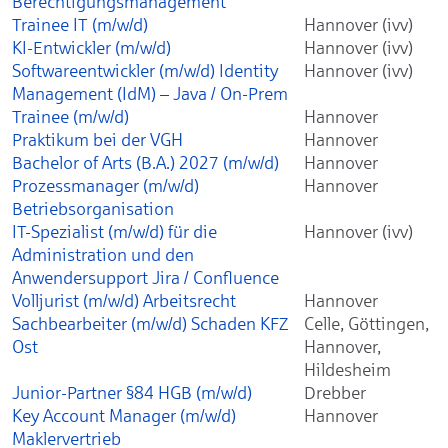
Berechtigungsmanagement
Trainee IT (m/w/d)
Hannover (ivv)
KI-Entwickler (m/w/d)
Hannover (ivv)
Softwareentwickler (m/w/d) Identity
Hannover (ivv)
Management (IdM) – Java / On-Prem
Trainee (m/w/d)
Hannover
Praktikum bei der VGH
Hannover
Bachelor of Arts (B.A.) 2027 (m/w/d)
Hannover
Prozessmanager (m/w/d)
Hannover
Betriebsorganisation
IT-Spezialist (m/w/d) für die
Hannover (ivv)
Administration und den
Anwendersupport Jira / Confluence
Volljurist (m/w/d) Arbeitsrecht
Hannover
Sachbearbeiter (m/w/d) Schaden KFZ
Celle, Göttingen,
Ost
Hannover,
Hildesheim
Junior-Partner §84 HGB (m/w/d)
Drebber
Key Account Manager (m/w/d)
Hannover
Maklervertrieb