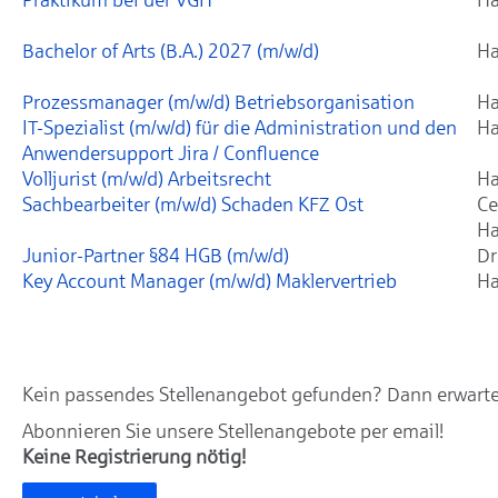
Bachelor of Arts (B.A.) 2027 (m/w/d)
Ha
Prozessmanager (m/w/d) Betriebsorganisation
Ha
IT-Spezialist (m/w/d) für die Administration und den
Ha
Anwendersupport Jira / Confluence
Volljurist (m/w/d) Arbeitsrecht
Ha
Sachbearbeiter (m/w/d) Schaden KFZ Ost
Ce
Ha
Junior-Partner §84 HGB (m/w/d)
Dr
Key Account Manager (m/w/d) Maklervertrieb
Ha
Kein passendes Stellenangebot gefunden? Dann erwarten
Abonnieren Sie unsere Stellenangebote per email!
Keine Registrierung nötig!