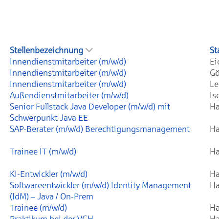
Stellenbezeichnung
St
Innendienstmitarbeiter (m/w/d)
Ei
Innendienstmitarbeiter (m/w/d)
Gö
Innendienstmitarbeiter (m/w/d)
Le
Außendienstmitarbeiter (m/w/d)
Is
Senior Fullstack Java Developer (m/w/d) mit
Ha
Schwerpunkt Java EE
SAP-Berater (m/w/d) Berechtigungsmanagement
Ha
Trainee IT (m/w/d)
Ha
KI-Entwickler (m/w/d)
Ha
Softwareentwickler (m/w/d) Identity Management
Ha
(IdM) – Java / On-Prem
Trainee (m/w/d)
Ha
Praktikum bei der VGH
Ha