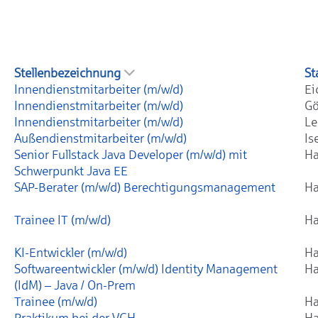
Stellenbezeichnung
St
Innendienstmitarbeiter (m/w/d)
Ei
Innendienstmitarbeiter (m/w/d)
Gö
Innendienstmitarbeiter (m/w/d)
Le
Außendienstmitarbeiter (m/w/d)
Is
Senior Fullstack Java Developer (m/w/d) mit
Ha
Schwerpunkt Java EE
SAP-Berater (m/w/d) Berechtigungsmanagement
Ha
Trainee IT (m/w/d)
Ha
KI-Entwickler (m/w/d)
Ha
Softwareentwickler (m/w/d) Identity Management
Ha
(IdM) – Java / On-Prem
Trainee (m/w/d)
Ha
Praktikum bei der VGH
Ha