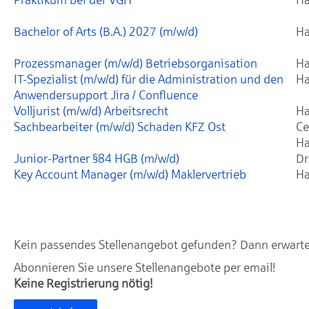
Bachelor of Arts (B.A.) 2027 (m/w/d)
Ha
Prozessmanager (m/w/d) Betriebsorganisation
Ha
IT-Spezialist (m/w/d) für die Administration und den
Ha
Anwendersupport Jira / Confluence
Volljurist (m/w/d) Arbeitsrecht
Ha
Sachbearbeiter (m/w/d) Schaden KFZ Ost
Ce
Ha
Junior-Partner §84 HGB (m/w/d)
Dr
Key Account Manager (m/w/d) Maklervertrieb
Ha
Kein passendes Stellenangebot gefunden? Dann erwarten
Abonnieren Sie unsere Stellenangebote per email!
Keine Registrierung nötig!