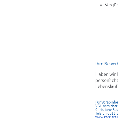
Vergün
Ihre Bewe
Haben wir I
persönlich
Lebenslauf
Für Vorabinfo
VGH Versiche
Christiane Be
Telefon 0511
www.karrier
e.