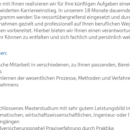
mit Ihnen realisieren wir für Ihre künftigen Aufgaben eine
iderten Karriereeinstieg. In unserem 18 Monate dauernd
gramm werden Sie ressortübergreifend eingesetzt und durc
ahmen gezielt und professionell auf Ihren beruflichen We
n vorbereitet. Hierbei bieten wir Ihnen einen verantwortu
hr Können zu entfalten und sich fachlich und persönlich we
ben:
sche Mitarbeit in verschiedenen, zu Ihnen passenden, Bere
s
lernen der wesentlichen Prozesse, Methoden und Verfahr
nehmens
hlossenes Masterstudium mit sehr gutem Leistungsbild in 
atischen, wirtschaftswissenschaftlichen, Ingenieur-oder I
engängen
(versicherungsnahe) Praxiserfahrung durch Praktika