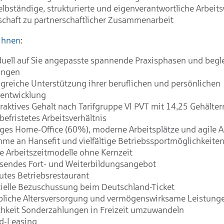
elbständige, strukturierte und eigenverantwortliche Arbeit
schaft zu partnerschaftlicher Zusammenarbeit
Ihnen:
duell auf Sie angepasste spannende Praxisphasen und begl
ungen
reiche Unterstützung ihrer beruflichen und persönlichen
rentwicklung
traktives Gehalt nach Tarifgruppe VI PVT mit 14,25 Gehälter
befristetes Arbeitsverhältnis
iges Home-Office (60%), moderne Arbeitsplätze und agile 
hme an Hansefit und vielfältige Betriebssportmöglichkeite
le Arbeitszeitmodelle ohne Kernzeit
sendes Fort- und Weiterbildungsangebot
utes Betriebsrestaurant
ielle Bezuschussung beim Deutschland-Ticket
bliche Altersversorgung und vermögenswirksame Leistung
hkeit Sonderzahlungen in Freizeit umzuwandeln
d-Leasing