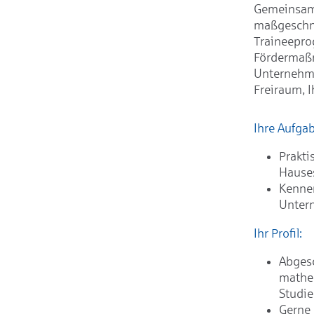
Gemeinsam 
maßgeschne
Traineepro
Fördermaßn
Unternehme
Freiraum, I
Ihre Aufga
Prakti
Hause
Kennen
Unter
Ihr Profil:
Abgesc
mathem
Studi
Gerne 