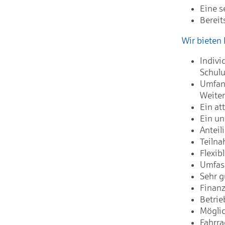
Eine s
Bereit
Wir bieten 
Indivi
Schul
Umfang
Weite
Ein at
Ein un
Anteil
Teilna
Flexib
Umfas
Sehr g
Finanz
Betrie
Möglic
Fahrra