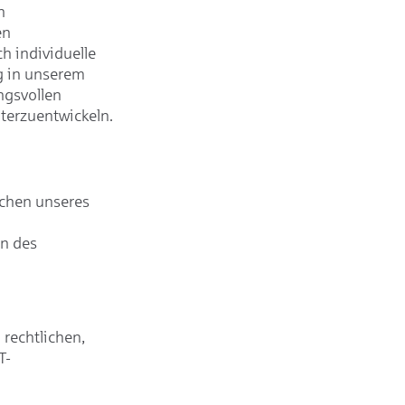
n
en
h individuelle
g in unserem
ngsvollen
iterzuentwickeln.
ichen unseres
en des
rechtlichen,
T-