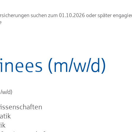
rsicherungen suchen zum 01.10.2026 oder später engagie
e
inees (m/w/d)
/w/d)
issenschaften
tik
ik