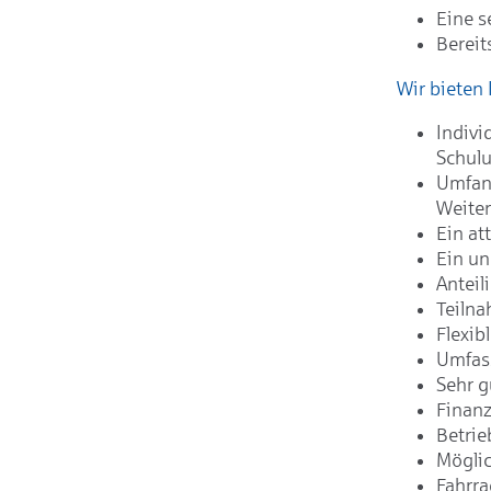
Eine s
Bereit
Wir bieten 
Indivi
Schul
Umfang
Weite
Ein at
Ein un
Anteil
Teilna
Flexib
Umfas
Sehr g
Finanz
Betrie
Möglic
Fahrra