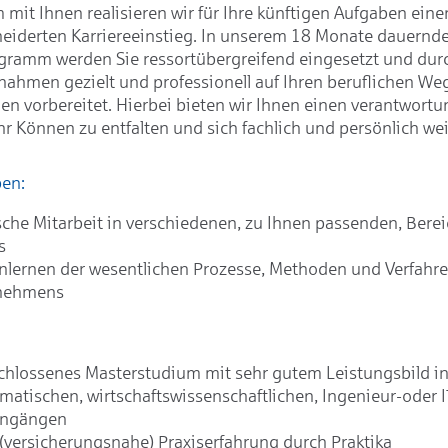
mit Ihnen realisieren wir für Ihre künftigen Aufgaben eine
iderten Karriereeinstieg. In unserem 18 Monate dauernd
gramm werden Sie ressortübergreifend eingesetzt und durc
ahmen gezielt und professionell auf Ihren beruflichen We
n vorbereitet. Hierbei bieten wir Ihnen einen verantwortu
hr Können zu entfalten und sich fachlich und persönlich we
ben:
sche Mitarbeit in verschiedenen, zu Ihnen passenden, Bere
s
lernen der wesentlichen Prozesse, Methoden und Verfahr
nehmens
hlossenes Masterstudium mit sehr gutem Leistungsbild in 
atischen, wirtschaftswissenschaftlichen, Ingenieur-oder I
engängen
(versicherungsnahe) Praxiserfahrung durch Praktika