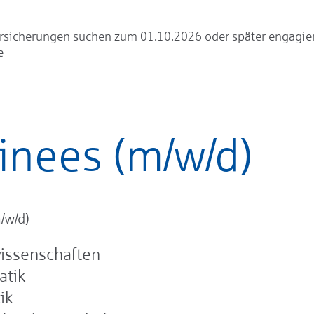
rsicherungen suchen zum 01.10.2026 oder später engagie
e
inees (m/w/d)
/w/d)
issenschaften
tik
ik