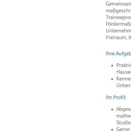
Gemeinsam 
maßgeschne
Traineepro
Fördermaßn
Unternehme
Freiraum, I
Ihre Aufga
Prakti
Hause
Kennen
Unter
Ihr Profil:
Abgesc
mathem
Studi
Gerne 