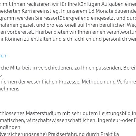
mit Ihnen realisieren wir für Ihre künftigen Aufgaben eine
iderten Karriereeinstieg. In unserem 18 Monate dauernd
gramm werden Sie ressortübergreifend eingesetzt und durc
ahmen gezielt und professionell auf Ihren beruflichen We
n vorbereitet. Hierbei bieten wir Ihnen einen verantwortu
hr Können zu entfalten und sich fachlich und persönlich we
ben:
sche Mitarbeit in verschiedenen, zu Ihnen passenden, Bere
s
lernen der wesentlichen Prozesse, Methoden und Verfahr
nehmens
hlossenes Masterstudium mit sehr gutem Leistungsbild in 
atischen, wirtschaftswissenschaftlichen, Ingenieur-oder I
engängen
(versicherungsnahe) Praxiserfahrung durch Praktika