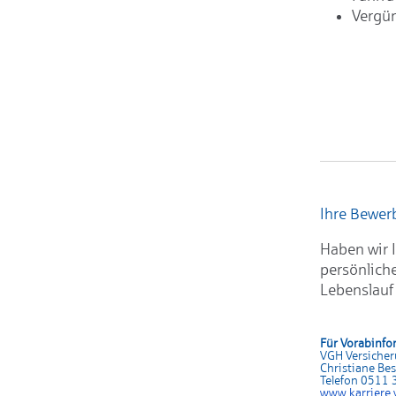
Vergün
Ihre Bewe
Haben wir I
persönlich
Lebenslauf
Für Vorabinfo
VGH Versiche
Christiane Be
Telefon 0511
www.karrier
e.