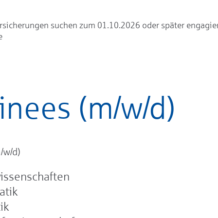
rsicherungen suchen zum 01.10.2026 oder später engagie
e
inees (m/w/d)
/w/d)
issenschaften
tik
ik