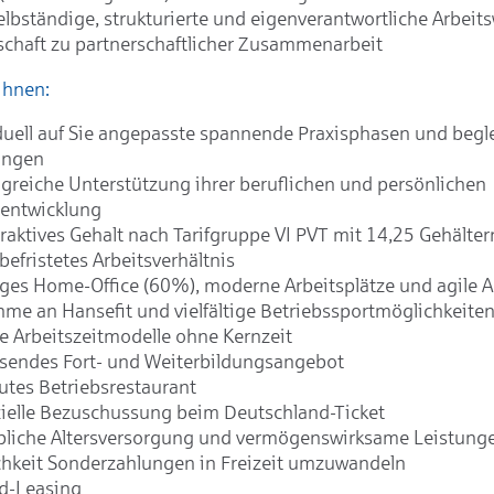
elbständige, strukturierte und eigenverantwortliche Arbeit
schaft zu partnerschaftlicher Zusammenarbeit
Ihnen:
duell auf Sie angepasste spannende Praxisphasen und begl
ungen
reiche Unterstützung ihrer beruflichen und persönlichen
rentwicklung
traktives Gehalt nach Tarifgruppe VI PVT mit 14,25 Gehälter
befristetes Arbeitsverhältnis
iges Home-Office (60%), moderne Arbeitsplätze und agile 
hme an Hansefit und vielfältige Betriebssportmöglichkeite
le Arbeitszeitmodelle ohne Kernzeit
sendes Fort- und Weiterbildungsangebot
utes Betriebsrestaurant
ielle Bezuschussung beim Deutschland-Ticket
bliche Altersversorgung und vermögenswirksame Leistung
hkeit Sonderzahlungen in Freizeit umzuwandeln
d-Leasing