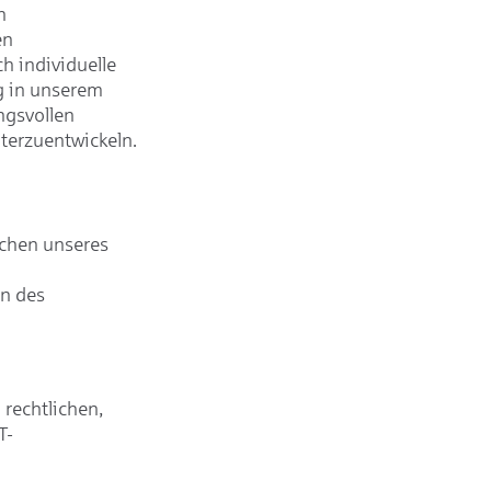
n
en
h individuelle
g in unserem
ngsvollen
iterzuentwickeln.
ichen unseres
en des
rechtlichen,
T-