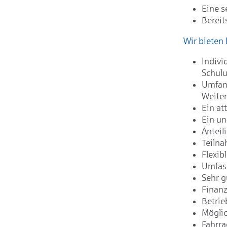
Eine s
Bereit
Wir bieten 
Indivi
Schul
Umfang
Weite
Ein at
Ein un
Anteil
Teilna
Flexib
Umfas
Sehr g
Finanz
Betrie
Möglic
Fahrra