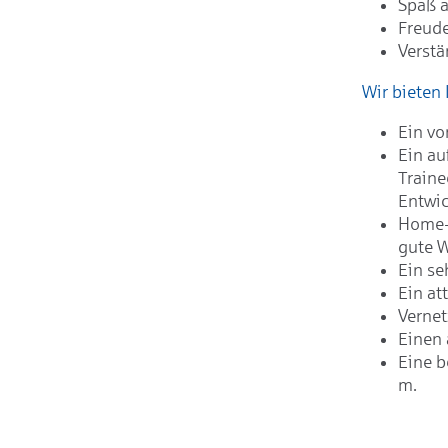
Spaß a
Freude
Verstä
Wir bieten 
Ein vo
Ein au
Traine
Entwic
Home-O
gute W
Ein se
Ein at
Verne
Einen 
Eine b
m.