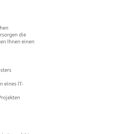
chen
rsorgen die
ten Ihnen einen
sters
 eines IT-
Projekten