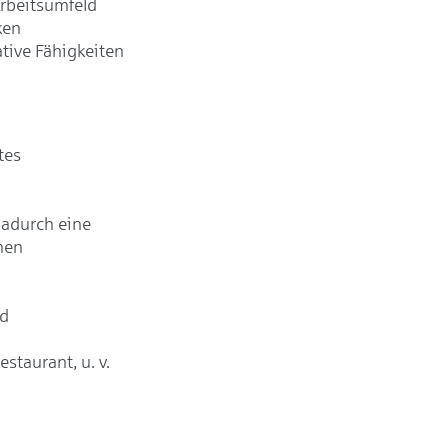
Arbeitsumfeld
ken
tive Fähigkeiten
tes
 dadurch eine
men
nd
staurant, u. v.