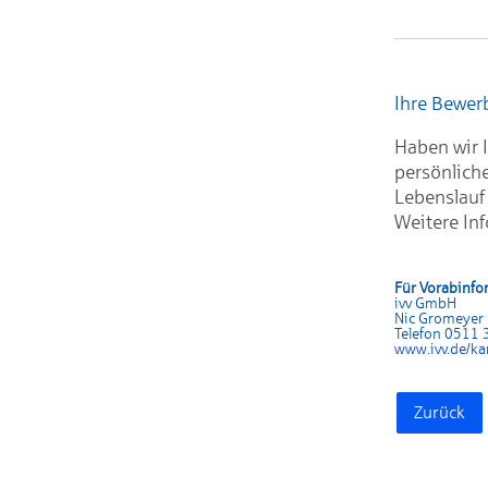
Ihre Bewe
Haben wir I
persönlich
Lebenslauf
Weitere In
Für Vorabinfo
ivv GmbH
Nic Gromeyer
Telefon 0511
www.ivv.de/ka
Zurück