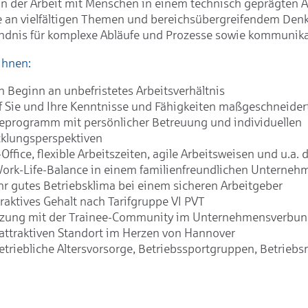
n der Arbeit mit Menschen in einem technisch geprägten 
 an vielfältigen Themen und bereichsübergreifendem Den
ndnis für komplexe Abläufe und Prozesse sowie kommunika
Ihnen:
n Beginn an unbefristetes Arbeitsverhältnis
f Sie und Ihre Kenntnisse und Fähigkeiten maßgeschneider
eprogramm mit persönlicher Betreuung und individuellen
klungsperspektiven
ffice, flexible Arbeitszeiten, agile Arbeitsweisen und u.a.
ork-Life-Balance in einem familienfreundlichen Unterneh
hr gutes Betriebsklima bei einem sicheren Arbeitgeber
traktives Gehalt nach Tarifgruppe VI PVT
tzung mit der Trainee-Community im Unternehmensverbu
attraktiven Standort im Herzen von Hannover
etriebliche Altersvorsorge, Betriebssportgruppen, Betriebsre