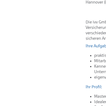
Hannover (i
Die ivv Gmb
Versicheru
verschiede
sicheren Ar
Ihre Aufga
prakti
Mitarb
Kennen
Unter
eigenv
Ihr Profil:
Maste
Ideale