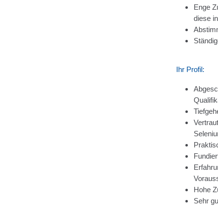
Enge Zu
diese i
Abstim
Ständig
Ihr Profil:
Abgesch
Qualifi
Tiefgeh
Vertrau
Seleni
Praktis
Fundier
Erfahru
Voraus
Hohe Zu
Sehr gu