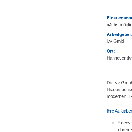
Einstiegsda
nächstmöglic
Arbeitgeber
ivv GmbH
Ort:
Hannover (iv
Die ivv GmbH 
Niedersachse
modernen IT-D
Ihre Aufgabe
Eigenve
klaren 