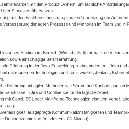
sammenarbeit mit den Product Ownern, um fachliche Anforderunge
n User Stories zu übersetzen.
mung mit den Fachbereichen zur optimalen Umsetzung der Anforder
e Verbesserung der agilen Prozesse und Methoden im Team und in P
lossenes Studium im Bereich (Wirtschafts-)Informatik oder eine ver
kation sowie einschlägige Berufserfahrung.
ende Erfahrung in der Java-Entwicklung, insbesondere mit Java und 
theit mit modernen Technologien und Tools wie Git, Jenkins, Kubern
um.
che Erfahrung mit agilen Methoden wie Scrum und Kanban, auch in 
te Kenntnisse in Jira und Confluence für die tägliche Arbeit.
ng mit Cobol, SQL oder Mainframe-Technologien sind von Vorteil, abe
setzung.
verlässigkeit, ausgeprägte Kommunikationsfähigkeiten und Teamorie
te Deutschkenntnisse (mindestens C1-Niveau).