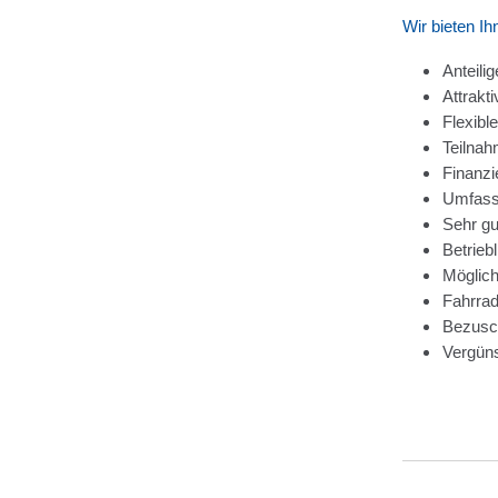
Wir bieten Ih
Anteili
Attrakt
Flexibl
Teilnah
Finanzi
Umfasse
Sehr gu
Betrieb
Möglich
Fahrrad
Bezusch
Vergüns