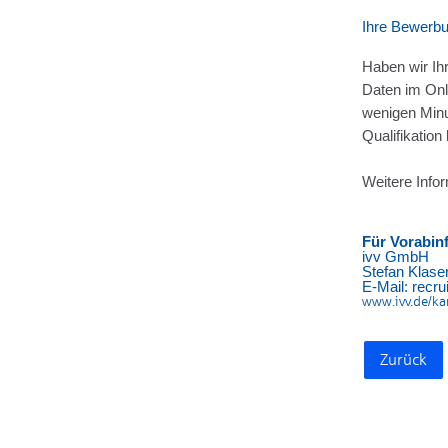
Ihre Bewerb
Haben wir Ih
Daten im Onl
wenigen Min
Qualifikation
Weitere Infor
Für Vorabin
ivv GmbH
Stefan Klase
E-Mail: recr
www.ivv.de/ka
Zurück