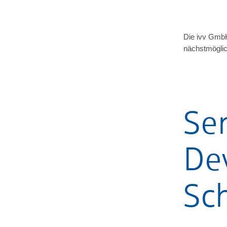
Die ivv Gmb
nächstmöglich
Sen
De
Sc