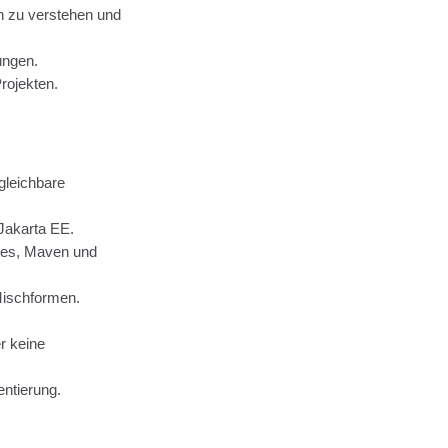
n zu verstehen und
ungen.
rojekten.
gleichbare
Jakarta EE.
etes, Maven und
Mischformen.
r keine
ntierung.