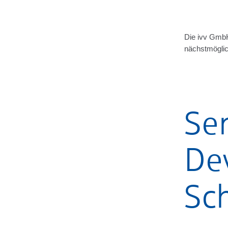
Die ivv Gmb
nächstmöglich
Sen
De
Sc