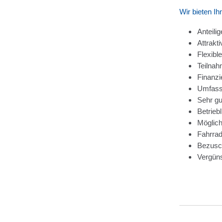
Wir bieten Ih
Anteili
Attrakt
Flexibl
Teilnah
Finanzi
Umfasse
Sehr gu
Betrieb
Möglich
Fahrrad
Bezusch
Vergüns