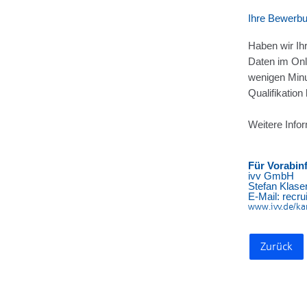
Ihre Bewerb
Haben wir Ih
Daten im Onl
wenigen Min
Qualifikation
Weitere Infor
Für Vorabin
ivv GmbH
Stefan Klase
E-Mail: recr
www.ivv.de/ka
Zurück