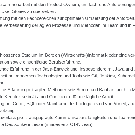
sammenarbeit mit den Product Ownern, um fachliche Anforderunge
n User Stories zu übersetzen.
mung mit den Fachbereichen zur optimalen Umsetzung der Anforder
e Verbesserung der agilen Prozesse und Methoden im Team und in P
lossenes Studium im Bereich (Wirtschafts-)Informatik oder eine ver
kation sowie einschlägige Berufserfahrung.
ende Erfahrung in der Java-Entwicklung, insbesondere mit Java und 
theit mit modernen Technologien und Tools wie Git, Jenkins, Kubern
um.
che Erfahrung mit agilen Methoden wie Scrum und Kanban, auch in 
te Kenntnisse in Jira und Confluence für die tägliche Arbeit.
ng mit Cobol, SQL oder Mainframe-Technologien sind von Vorteil, abe
setzung.
verlässigkeit, ausgeprägte Kommunikationsfähigkeiten und Teamorie
te Deutschkenntnisse (mindestens C1-Niveau).