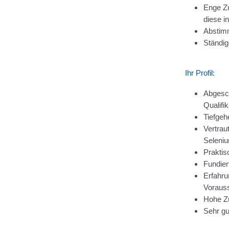
Enge Zu
diese i
Abstim
Ständig
Ihr Profil:
Abgesch
Qualifi
Tiefgeh
Vertrau
Seleni
Praktis
Fundier
Erfahru
Voraus
Hohe Zu
Sehr gu