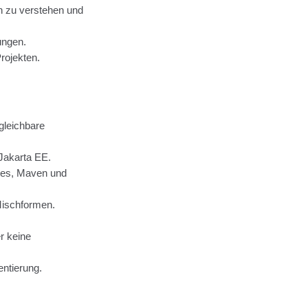
n zu verstehen und
ungen.
rojekten.
gleichbare
Jakarta EE.
etes, Maven und
Mischformen.
r keine
ntierung.