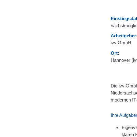
Einstiegsda
nächstmöglic
Arbeitgeber
ivv GmbH
Ort:
Hannover (iv
Die ivv GmbH 
Niedersachse
modernen IT-D
Ihre Aufgabe
Eigenve
klaren 