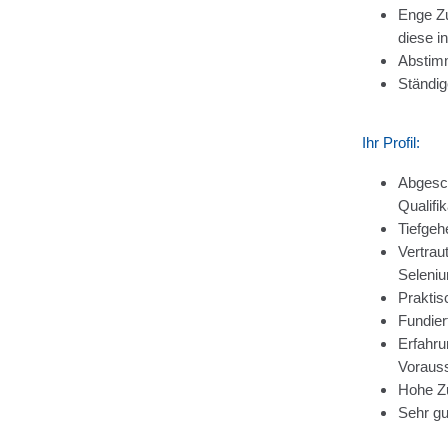
Enge Zu
diese i
Abstim
Ständig
Ihr Profil:
Abgesch
Qualifi
Tiefgeh
Vertrau
Seleni
Praktis
Fundier
Erfahru
Voraus
Hohe Zu
Sehr gu