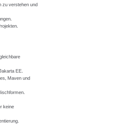
n zu verstehen und
ungen.
rojekten.
gleichbare
Jakarta EE.
etes, Maven und
Mischformen.
r keine
ntierung.