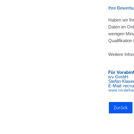
Ihre Bewerb
Haben wir Ih
Daten im Onl
wenigen Min
Qualifikation
Weitere Infor
Für Vorabin
ivv GmbH
Stefan Klase
E-Mail: recr
www.ivv.de/ka
Zurück