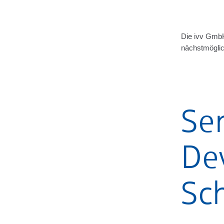
Die ivv Gmb
nächstmöglich
Sen
De
Sc