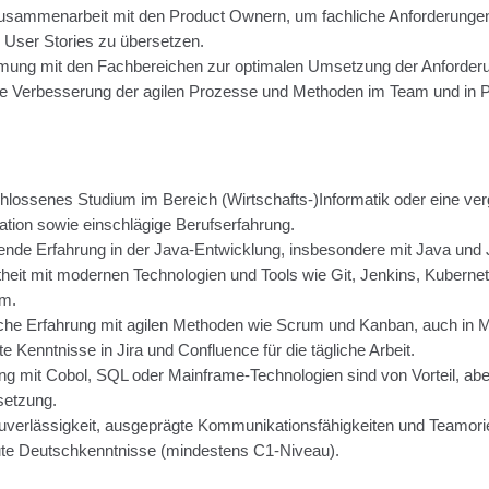
sammenarbeit mit den Product Ownern, um fachliche Anforderunge
n User Stories zu übersetzen.
mung mit den Fachbereichen zur optimalen Umsetzung der Anforder
e Verbesserung der agilen Prozesse und Methoden im Team und in P
lossenes Studium im Bereich (Wirtschafts-)Informatik oder eine ver
kation sowie einschlägige Berufserfahrung.
ende Erfahrung in der Java-Entwicklung, insbesondere mit Java und 
theit mit modernen Technologien und Tools wie Git, Jenkins, Kubern
um.
che Erfahrung mit agilen Methoden wie Scrum und Kanban, auch in 
te Kenntnisse in Jira und Confluence für die tägliche Arbeit.
ng mit Cobol, SQL oder Mainframe-Technologien sind von Vorteil, abe
setzung.
verlässigkeit, ausgeprägte Kommunikationsfähigkeiten und Teamorie
te Deutschkenntnisse (mindestens C1-Niveau).