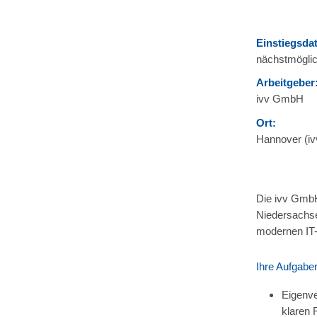
Einstiegsda
nächstmöglic
Arbeitgeber
ivv GmbH
Ort:
Hannover (iv
Die ivv GmbH 
Niedersachse
modernen IT-D
Ihre Aufgabe
Eigenve
klaren 