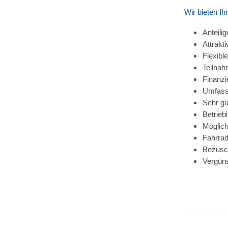
Wir bieten Ih
Anteili
Attrakt
Flexibl
Teilnah
Finanzi
Umfasse
Sehr gu
Betrieb
Möglich
Fahrrad
Bezusch
Vergüns