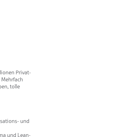
lionen Privat-
. Mehrfach
en, tolle
sations- und
gma und Lean-