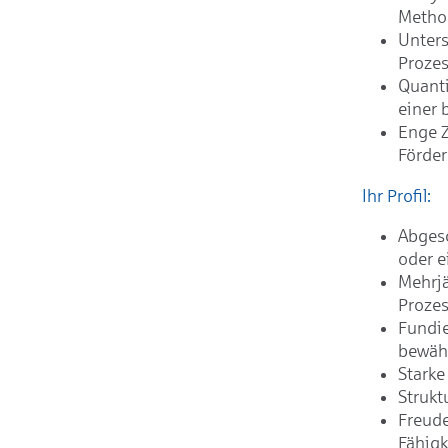
Method
Unters
Prozes
Quanti
einer 
Enge 
Förder
Ihr Profil:
Abgesc
oder e
Mehrjä
Prozes
Fundie
bewäh
Starke
Strukt
Freude
Fähigk