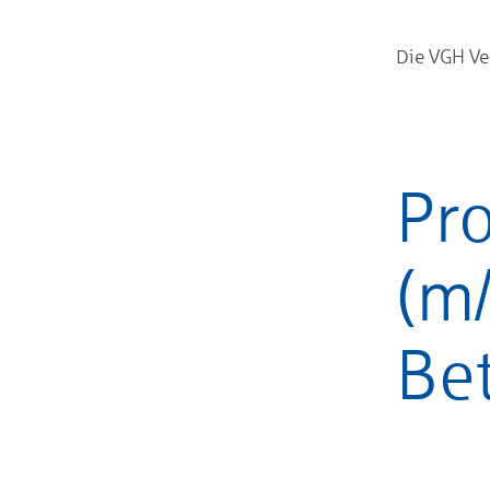
Die VGH Ve
Pr
(m/
Be