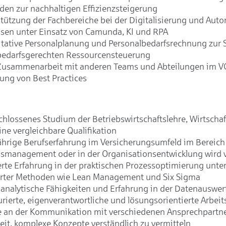
en zur nachhaltigen Effizienzsteigerung
tützung der Fachbereiche bei der Digitalisierung und Aut
sen unter Einsatz von Camunda, KI und RPA
tative Personalplanung und Personalbedarfsrechnung zur S
bedarfsgerechten Ressourcensteuerung
Zusammenarbeit mit anderen Teams und Abteilungen im V
ung von Best Practices
hlossenes Studium der Betriebswirtschaftslehre, Wirtschaf
ine vergleichbare Qualifikation
hrige Berufserfahrung im Versicherungsumfeld im Bereich
smanagement oder in der Organisationsentwicklung wird 
rte Erfahrung in der praktischen Prozessoptimierung unter
rter Methoden wie Lean Management und Six Sigma
 analytische Fähigkeiten und Erfahrung in der Datenauswe
urierte, eigenverantwortliche und lösungsorientierte Arbei
 an der Kommunikation mit verschiedenen Ansprechpartne
eit, komplexe Konzepte verständlich zu vermitteln