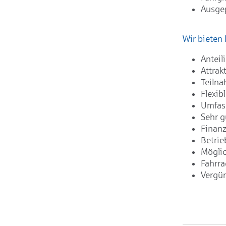
Ausge
Wir bieten 
Anteil
Attrak
Teilna
Flexib
Umfas
Sehr g
Finanz
Betrie
Möglic
Fahrra
Vergün