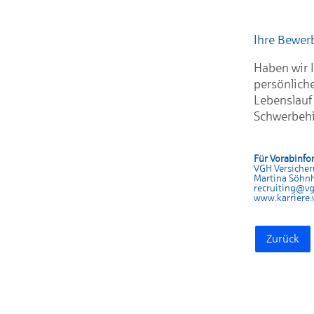
Ihre Bewe
Haben wir I
persönlich
Lebenslauf
Schwerbehi
Für Vorabinfo
VGH Versiche
Martina Söhn
recruiting@v
www.karrier
e.
Zurück