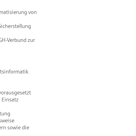
omatisierung von
icherstellung
GH-Verbund zur
tsinformatik
vorausgesetzt
 Einsatz
rtung
tsweise
rn sowie die