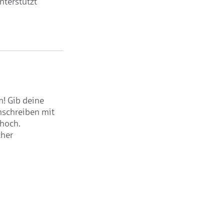
nterstützt
m! Gib deine
nschreiben mit
hoch.
cher