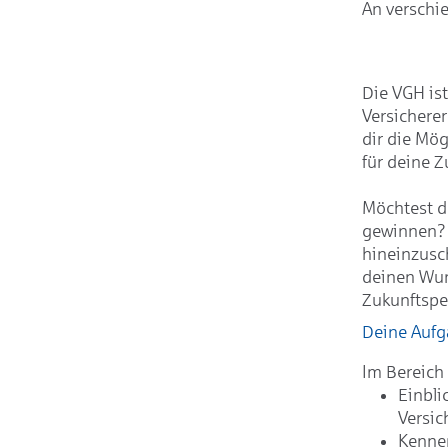
An verschi
Die VGH ist
Versicherer
dir die Mö
für deine 
Möchtest du
gewinnen? 
hineinzusch
deinen Wun
Zukunftspe
Deine Aufg
Im Bereich
Einbli
Versi
Kennen