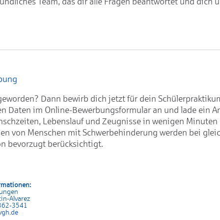
eundliches Team, das dir alle Fragen beantwortet und dich u
rbung
geworden? Dann bewirb dich jetzt für dein Schülerpraktiku
en Daten im Online-Bewerbungsformular an und lade ein A
schzeiten, Lebenslauf und Zeugnisse in wenigen Minuten 
n von Menschen mit Schwerbehinderung werden bei glei
on bevorzugt berücksichtigt.
rmationen:
rungen
in-Alvarez
 362-3541
vgh.de