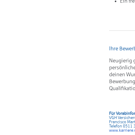
Ein fr
Ihre Bewe
Neugierig 
persönlich
deinen Wun
Bewerbunge
Qualifikati
Für Vorabinfo
VGH Versiche
Francisco Mart
Telefon 0511
www.karrier
e.