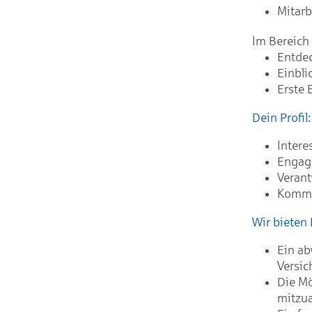
Mitarb
Im Bereich 
Entdec
Einbli
Erste 
Dein Profil:
Intere
Engag
Verant
Kommun
Wir bieten 
Ein ab
Versi
Die Mö
mitzua