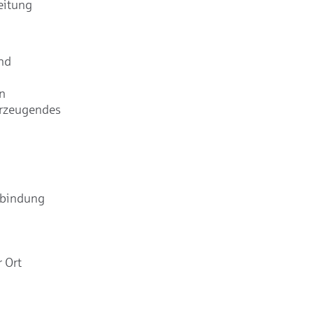
eitung
nd
n
erzeugendes
rbindung
 Ort