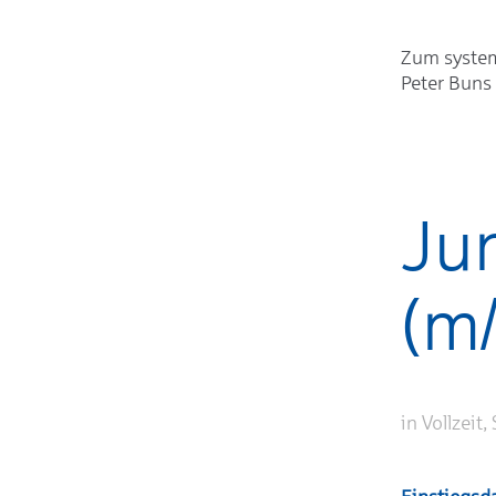
Zum system
Peter Buns 
Ju
(m/
in Vollzeit,