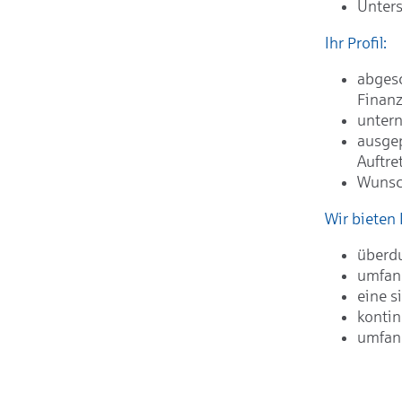
Unters
Ihr Profil:
abges
Finanz
untern
ausgep
Auftre
Wunsch
Wir bieten 
überdu
umfang
eine s
kontin
umfang