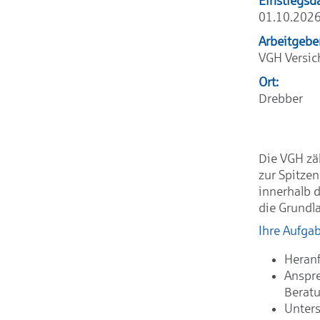
Einstiegsd
01.10.202
Arbeitgebe
VGH Versi
Ort:
Drebber
Die VGH zä
zur Spitze
innerhalb 
die Grundla
Ihre Aufga
Heranf
Anspre
Berat
Unter