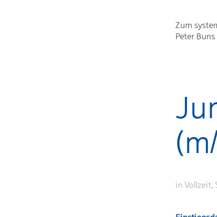
Zum system
Peter Buns 
Ju
(m/
in Vollzeit,