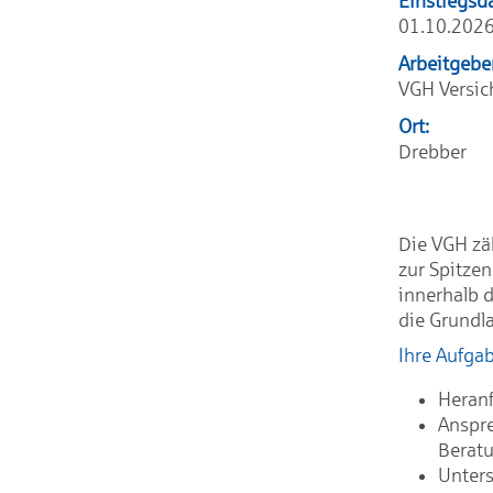
Einstiegsd
01.10.202
Arbeitgebe
VGH Versi
Ort:
Drebber
Die VGH zä
zur Spitze
innerhalb 
die Grundla
Ihre Aufga
Heranf
Anspre
Berat
Unter