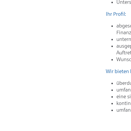
Unters
Ihr Profil:
abges
Finanz
untern
ausgep
Auftre
Wunsch
Wir bieten 
überdu
umfang
eine s
kontin
umfang