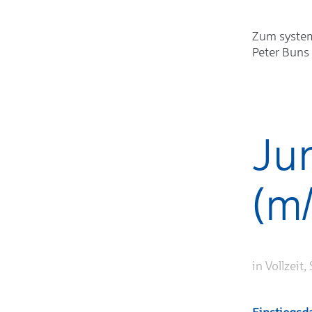
Zum system
Peter Buns 
Ju
(m/
in Vollzeit,