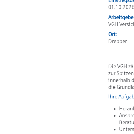
Einstiegsd
01.10.202
Arbeitgebe
VGH Versi
Ort:
Drebber
Die VGH zä
zur Spitze
innerhalb 
die Grundla
Ihre Aufga
Heranf
Anspre
Berat
Unter