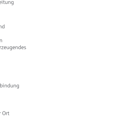
eitung
nd
n
erzeugendes
rbindung
 Ort