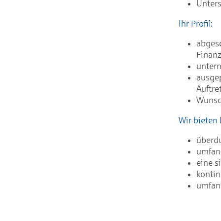
Unters
Ihr Profil:
abges
Finanz
untern
ausgep
Auftre
Wunsch
Wir bieten 
überdu
umfang
eine s
kontin
umfang