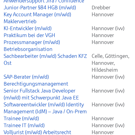
Anwendersupport Jira / Confluence
Junior-Partner §84 HGB (m/w/d)
Drebber
Key Account Manager (m/w/d)
Hannover
Maklervertrieb
KI-Entwickler (m/w/d)
Hannover (ivv)
Praktikum bei der VGH
Hannover
Prozessmanager (m/w/d)
Hannover
Betriebsorganisation
Sachbearbeiter (m/w/d) Schaden KFZ
Celle, Göttingen,
Ost
Hannover,
Hildesheim
SAP-Berater (m/w/d)
Hannover (ivv)
Berechtigungsmanagement
Senior Fullstack Java Developer
Hannover (ivv)
(m/w/d) mit Schwerpunkt Java EE
Softwareentwickler (m/w/d) Identity
Hannover (ivv)
Management (IdM) – Java / On-Prem
Trainee (m/w/d)
Hannover
Trainee IT (m/w/d)
Hannover (ivv)
Volljurist (m/w/d) Arbeitsrecht
Hannover