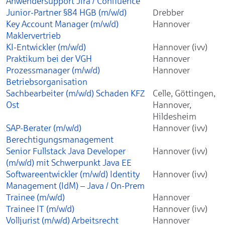
Anwendersupport Jira / Confluence
Junior-Partner §84 HGB (m/w/d)
Drebber
Key Account Manager (m/w/d)
Hannover
Maklervertrieb
KI-Entwickler (m/w/d)
Hannover (ivv)
Praktikum bei der VGH
Hannover
Prozessmanager (m/w/d)
Hannover
Betriebsorganisation
Sachbearbeiter (m/w/d) Schaden KFZ
Celle, Göttingen,
Ost
Hannover,
Hildesheim
SAP-Berater (m/w/d)
Hannover (ivv)
Berechtigungsmanagement
Senior Fullstack Java Developer
Hannover (ivv)
(m/w/d) mit Schwerpunkt Java EE
Softwareentwickler (m/w/d) Identity
Hannover (ivv)
Management (IdM) – Java / On-Prem
Trainee (m/w/d)
Hannover
Trainee IT (m/w/d)
Hannover (ivv)
Volljurist (m/w/d) Arbeitsrecht
Hannover