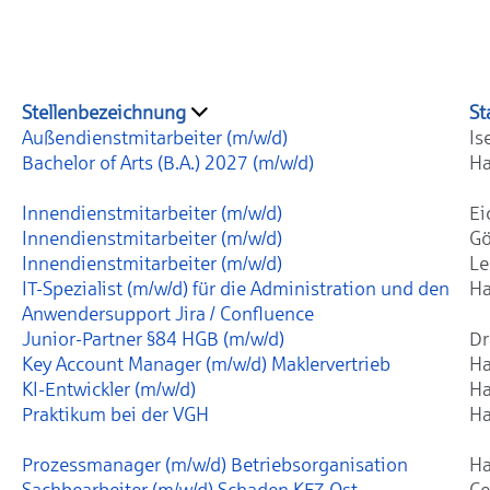
Stellenbezeichnung
St
Außendienstmitarbeiter (m/w/d)
Is
Bachelor of Arts (B.A.) 2027 (m/w/d)
Ha
Innendienstmitarbeiter (m/w/d)
Ei
Innendienstmitarbeiter (m/w/d)
Gö
Innendienstmitarbeiter (m/w/d)
Le
IT-Spezialist (m/w/d) für die Administration und den
Ha
Anwendersupport Jira / Confluence
Junior-Partner §84 HGB (m/w/d)
Dr
Key Account Manager (m/w/d) Maklervertrieb
Ha
KI-Entwickler (m/w/d)
Ha
Praktikum bei der VGH
Ha
Prozessmanager (m/w/d) Betriebsorganisation
Ha
Sachbearbeiter (m/w/d) Schaden KFZ Ost
Ce