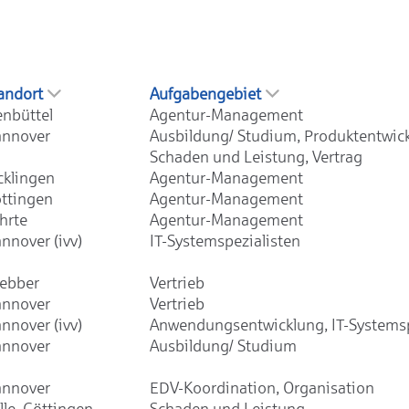
andort
Aufgabengebiet
enbüttel
Agentur-Management
nnover
Ausbildung/ Studium, Produktentwic
Schaden und Leistung, Vertrag
cklingen
Agentur-Management
ttingen
Agentur-Management
hrte
Agentur-Management
nnover (ivv)
IT-Systemspezialisten
ebber
Vertrieb
nnover
Vertrieb
nnover (ivv)
Anwendungsentwicklung, IT-Systemsp
nnover
Ausbildung/ Studium
nnover
EDV-Koordination, Organisation
lle, Göttingen,
Schaden und Leistung