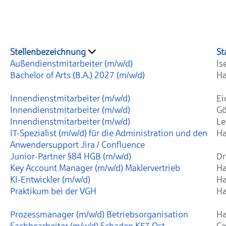
Stellenbezeichnung
St
Außendienstmitarbeiter (m/w/d)
Is
Bachelor of Arts (B.A.) 2027 (m/w/d)
Ha
Innendienstmitarbeiter (m/w/d)
Ei
Innendienstmitarbeiter (m/w/d)
Gö
Innendienstmitarbeiter (m/w/d)
Le
IT-Spezialist (m/w/d) für die Administration und den
Ha
Anwendersupport Jira / Confluence
Junior-Partner §84 HGB (m/w/d)
Dr
Key Account Manager (m/w/d) Maklervertrieb
Ha
KI-Entwickler (m/w/d)
Ha
Praktikum bei der VGH
Ha
Prozessmanager (m/w/d) Betriebsorganisation
Ha
Sachbearbeiter (m/w/d) Schaden KFZ Ost
Ce