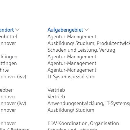
andort
Aufgabengebiet
enbüttel
Agentur-Management
nnover
Ausbildung/ Studium, Produktentwic
Schaden und Leistung, Vertrag
cklingen
Agentur-Management
ttingen
Agentur-Management
hrte
Agentur-Management
nnover (ivv)
IT-Systemspezialisten
ebber
Vertrieb
nnover
Vertrieb
nnover (ivv)
Anwendungsentwicklung, IT-Systemsp
nnover
Ausbildung/ Studium
nnover
EDV-Koordination, Organisation
lle, Göttingen,
Schaden und Leistung