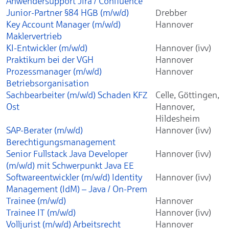
Anwendersupport Jira / Confluence
Junior-Partner §84 HGB (m/w/d)
Drebber
Key Account Manager (m/w/d)
Hannover
Maklervertrieb
KI-Entwickler (m/w/d)
Hannover (ivv)
Praktikum bei der VGH
Hannover
Prozessmanager (m/w/d)
Hannover
Betriebsorganisation
Sachbearbeiter (m/w/d) Schaden KFZ
Celle, Göttingen,
Ost
Hannover,
Hildesheim
SAP-Berater (m/w/d)
Hannover (ivv)
Berechtigungsmanagement
Senior Fullstack Java Developer
Hannover (ivv)
(m/w/d) mit Schwerpunkt Java EE
Softwareentwickler (m/w/d) Identity
Hannover (ivv)
Management (IdM) – Java / On-Prem
Trainee (m/w/d)
Hannover
Trainee IT (m/w/d)
Hannover (ivv)
Volljurist (m/w/d) Arbeitsrecht
Hannover