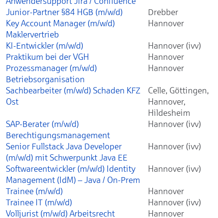
Anwendersupport Jira / Confluence
Junior-Partner §84 HGB (m/w/d)
Drebber
Key Account Manager (m/w/d)
Hannover
Maklervertrieb
KI-Entwickler (m/w/d)
Hannover (ivv)
Praktikum bei der VGH
Hannover
Prozessmanager (m/w/d)
Hannover
Betriebsorganisation
Sachbearbeiter (m/w/d) Schaden KFZ
Celle, Göttingen,
Ost
Hannover,
Hildesheim
SAP-Berater (m/w/d)
Hannover (ivv)
Berechtigungsmanagement
Senior Fullstack Java Developer
Hannover (ivv)
(m/w/d) mit Schwerpunkt Java EE
Softwareentwickler (m/w/d) Identity
Hannover (ivv)
Management (IdM) – Java / On-Prem
Trainee (m/w/d)
Hannover
Trainee IT (m/w/d)
Hannover (ivv)
Volljurist (m/w/d) Arbeitsrecht
Hannover