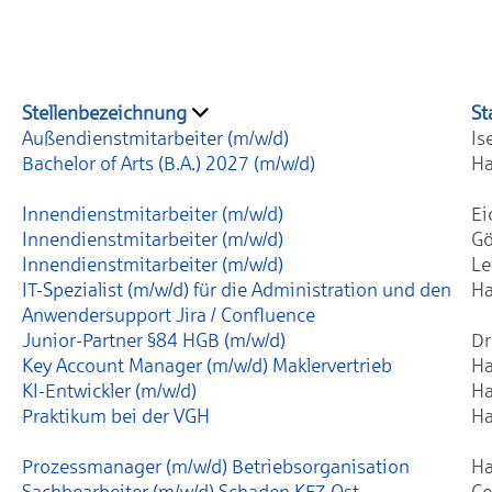
Stellenbezeichnung
St
Außendienstmitarbeiter (m/w/d)
Is
Bachelor of Arts (B.A.) 2027 (m/w/d)
Ha
Innendienstmitarbeiter (m/w/d)
Ei
Innendienstmitarbeiter (m/w/d)
Gö
Innendienstmitarbeiter (m/w/d)
Le
IT-Spezialist (m/w/d) für die Administration und den
Ha
Anwendersupport Jira / Confluence
Junior-Partner §84 HGB (m/w/d)
Dr
Key Account Manager (m/w/d) Maklervertrieb
Ha
KI-Entwickler (m/w/d)
Ha
Praktikum bei der VGH
Ha
Prozessmanager (m/w/d) Betriebsorganisation
Ha
Sachbearbeiter (m/w/d) Schaden KFZ Ost
Ce