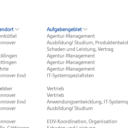
andort
Aufgabengebiet
enbüttel
Agentur-Management
nnover
Ausbildung/ Studium, Produktentwic
Schaden und Leistung, Vertrag
cklingen
Agentur-Management
ttingen
Agentur-Management
hrte
Agentur-Management
nnover (ivv)
IT-Systemspezialisten
ebber
Vertrieb
nnover
Vertrieb
nnover (ivv)
Anwendungsentwicklung, IT-Systemsp
nnover
Ausbildung/ Studium
nnover
EDV-Koordination, Organisation
lle, Göttingen,
Schaden und Leistung