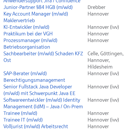
Anwendersupport Jira / Confluence
Junior-Partner §84 HGB (m/w/d)
Drebber
Key Account Manager (m/w/d)
Hannover
Maklervertrieb
KI-Entwickler (m/w/d)
Hannover (ivv)
Praktikum bei der VGH
Hannover
Prozessmanager (m/w/d)
Hannover
Betriebsorganisation
Sachbearbeiter (m/w/d) Schaden KFZ
Celle, Göttingen,
Ost
Hannover,
Hildesheim
SAP-Berater (m/w/d)
Hannover (ivv)
Berechtigungsmanagement
Senior Fullstack Java Developer
Hannover (ivv)
(m/w/d) mit Schwerpunkt Java EE
Softwareentwickler (m/w/d) Identity
Hannover (ivv)
Management (IdM) – Java / On-Prem
Trainee (m/w/d)
Hannover
Trainee IT (m/w/d)
Hannover (ivv)
Volljurist (m/w/d) Arbeitsrecht
Hannover