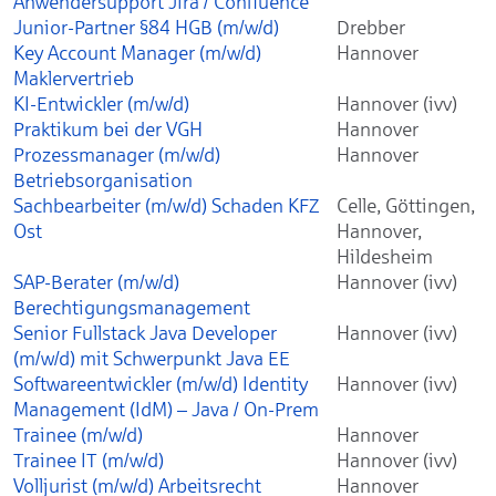
Anwendersupport Jira / Confluence
Junior-Partner §84 HGB (m/w/d)
Drebber
Key Account Manager (m/w/d)
Hannover
Maklervertrieb
KI-Entwickler (m/w/d)
Hannover (ivv)
Praktikum bei der VGH
Hannover
Prozessmanager (m/w/d)
Hannover
Betriebsorganisation
Sachbearbeiter (m/w/d) Schaden KFZ
Celle, Göttingen,
Ost
Hannover,
Hildesheim
SAP-Berater (m/w/d)
Hannover (ivv)
Berechtigungsmanagement
Senior Fullstack Java Developer
Hannover (ivv)
(m/w/d) mit Schwerpunkt Java EE
Softwareentwickler (m/w/d) Identity
Hannover (ivv)
Management (IdM) – Java / On-Prem
Trainee (m/w/d)
Hannover
Trainee IT (m/w/d)
Hannover (ivv)
Volljurist (m/w/d) Arbeitsrecht
Hannover