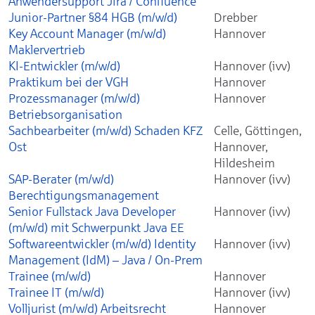
Anwendersupport Jira / Confluence
Junior-Partner §84 HGB (m/w/d)
Drebber
Key Account Manager (m/w/d)
Hannover
Maklervertrieb
KI-Entwickler (m/w/d)
Hannover (ivv)
Praktikum bei der VGH
Hannover
Prozessmanager (m/w/d)
Hannover
Betriebsorganisation
Sachbearbeiter (m/w/d) Schaden KFZ
Celle, Göttingen,
Ost
Hannover,
Hildesheim
SAP-Berater (m/w/d)
Hannover (ivv)
Berechtigungsmanagement
Senior Fullstack Java Developer
Hannover (ivv)
(m/w/d) mit Schwerpunkt Java EE
Softwareentwickler (m/w/d) Identity
Hannover (ivv)
Management (IdM) – Java / On-Prem
Trainee (m/w/d)
Hannover
Trainee IT (m/w/d)
Hannover (ivv)
Volljurist (m/w/d) Arbeitsrecht
Hannover