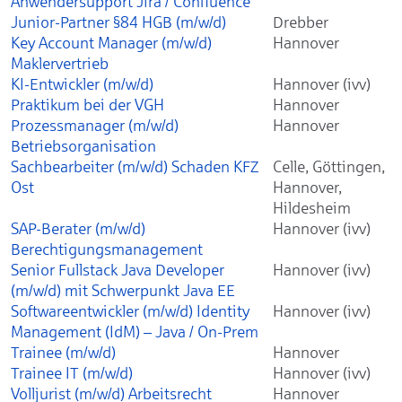
Anwendersupport Jira / Confluence
Junior-Partner §84 HGB (m/w/d)
Drebber
Key Account Manager (m/w/d)
Hannover
Maklervertrieb
KI-Entwickler (m/w/d)
Hannover (ivv)
Praktikum bei der VGH
Hannover
Prozessmanager (m/w/d)
Hannover
Betriebsorganisation
Sachbearbeiter (m/w/d) Schaden KFZ
Celle, Göttingen,
Ost
Hannover,
Hildesheim
SAP-Berater (m/w/d)
Hannover (ivv)
Berechtigungsmanagement
Senior Fullstack Java Developer
Hannover (ivv)
(m/w/d) mit Schwerpunkt Java EE
Softwareentwickler (m/w/d) Identity
Hannover (ivv)
Management (IdM) – Java / On-Prem
Trainee (m/w/d)
Hannover
Trainee IT (m/w/d)
Hannover (ivv)
Volljurist (m/w/d) Arbeitsrecht
Hannover