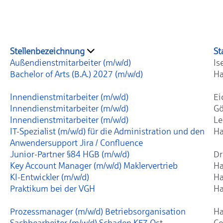
Stellenbezeichnung
St
Außendienstmitarbeiter (m/w/d)
Is
Bachelor of Arts (B.A.) 2027 (m/w/d)
Ha
Innendienstmitarbeiter (m/w/d)
Ei
Innendienstmitarbeiter (m/w/d)
Gö
Innendienstmitarbeiter (m/w/d)
Le
IT-Spezialist (m/w/d) für die Administration und den
Ha
Anwendersupport Jira / Confluence
Junior-Partner §84 HGB (m/w/d)
Dr
Key Account Manager (m/w/d) Maklervertrieb
Ha
KI-Entwickler (m/w/d)
Ha
Praktikum bei der VGH
Ha
Prozessmanager (m/w/d) Betriebsorganisation
Ha
Sachbearbeiter (m/w/d) Schaden KFZ Ost
Ce