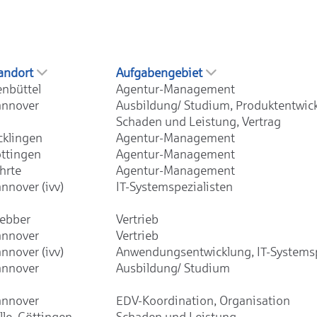
andort
Aufgabengebiet
enbüttel
Agentur-Management
nnover
Ausbildung/ Studium, Produktentwic
Schaden und Leistung, Vertrag
cklingen
Agentur-Management
ttingen
Agentur-Management
hrte
Agentur-Management
nnover (ivv)
IT-Systemspezialisten
ebber
Vertrieb
nnover
Vertrieb
nnover (ivv)
Anwendungsentwicklung, IT-Systemsp
nnover
Ausbildung/ Studium
nnover
EDV-Koordination, Organisation
lle, Göttingen,
Schaden und Leistung