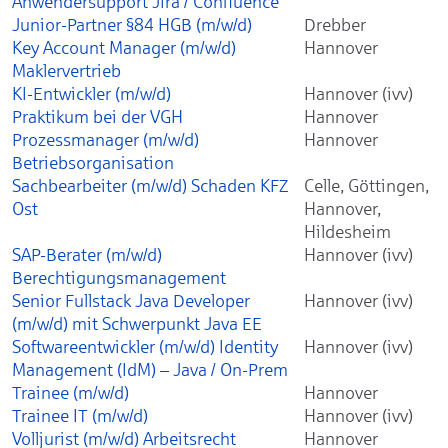
Anwendersupport Jira / Confluence
Junior-Partner §84 HGB (m/w/d)
Drebber
Key Account Manager (m/w/d)
Hannover
Maklervertrieb
KI-Entwickler (m/w/d)
Hannover (ivv)
Praktikum bei der VGH
Hannover
Prozessmanager (m/w/d)
Hannover
Betriebsorganisation
Sachbearbeiter (m/w/d) Schaden KFZ
Celle, Göttingen,
Ost
Hannover,
Hildesheim
SAP-Berater (m/w/d)
Hannover (ivv)
Berechtigungsmanagement
Senior Fullstack Java Developer
Hannover (ivv)
(m/w/d) mit Schwerpunkt Java EE
Softwareentwickler (m/w/d) Identity
Hannover (ivv)
Management (IdM) – Java / On-Prem
Trainee (m/w/d)
Hannover
Trainee IT (m/w/d)
Hannover (ivv)
Volljurist (m/w/d) Arbeitsrecht
Hannover