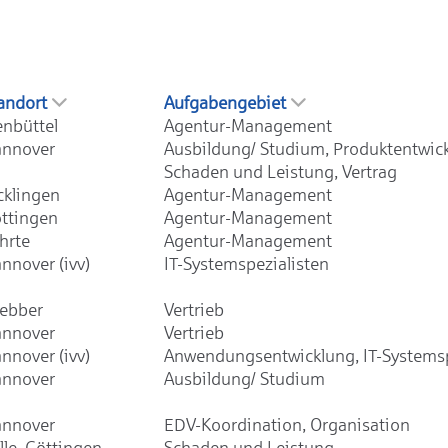
andort
Aufgabengebiet
enbüttel
Agentur-Management
nnover
Ausbildung/ Studium, Produktentwic
Schaden und Leistung, Vertrag
cklingen
Agentur-Management
ttingen
Agentur-Management
hrte
Agentur-Management
nnover (ivv)
IT-Systemspezialisten
ebber
Vertrieb
nnover
Vertrieb
nnover (ivv)
Anwendungsentwicklung, IT-Systemsp
nnover
Ausbildung/ Studium
nnover
EDV-Koordination, Organisation
lle, Göttingen,
Schaden und Leistung