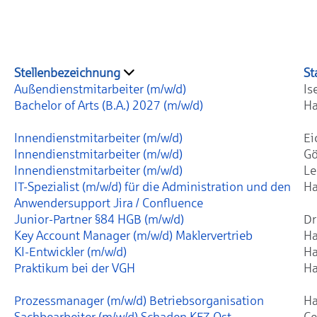
Stellenbezeichnung
St
Außendienstmitarbeiter (m/w/d)
Is
Bachelor of Arts (B.A.) 2027 (m/w/d)
Ha
Innendienstmitarbeiter (m/w/d)
Ei
Innendienstmitarbeiter (m/w/d)
Gö
Innendienstmitarbeiter (m/w/d)
Le
IT-Spezialist (m/w/d) für die Administration und den
Ha
Anwendersupport Jira / Confluence
Junior-Partner §84 HGB (m/w/d)
Dr
Key Account Manager (m/w/d) Maklervertrieb
Ha
KI-Entwickler (m/w/d)
Ha
Praktikum bei der VGH
Ha
Prozessmanager (m/w/d) Betriebsorganisation
Ha
Sachbearbeiter (m/w/d) Schaden KFZ Ost
Ce