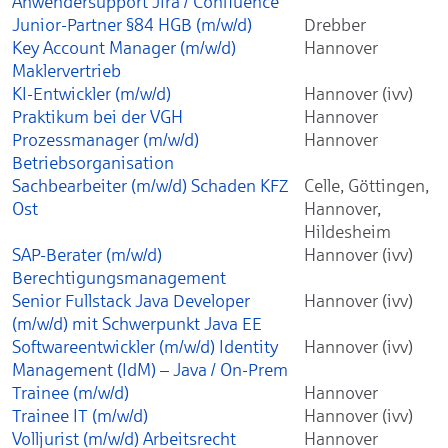
Anwendersupport Jira / Confluence
Junior-Partner §84 HGB (m/w/d)
Drebber
Key Account Manager (m/w/d)
Hannover
Maklervertrieb
KI-Entwickler (m/w/d)
Hannover (ivv)
Praktikum bei der VGH
Hannover
Prozessmanager (m/w/d)
Hannover
Betriebsorganisation
Sachbearbeiter (m/w/d) Schaden KFZ
Celle, Göttingen,
Ost
Hannover,
Hildesheim
SAP-Berater (m/w/d)
Hannover (ivv)
Berechtigungsmanagement
Senior Fullstack Java Developer
Hannover (ivv)
(m/w/d) mit Schwerpunkt Java EE
Softwareentwickler (m/w/d) Identity
Hannover (ivv)
Management (IdM) – Java / On-Prem
Trainee (m/w/d)
Hannover
Trainee IT (m/w/d)
Hannover (ivv)
Volljurist (m/w/d) Arbeitsrecht
Hannover