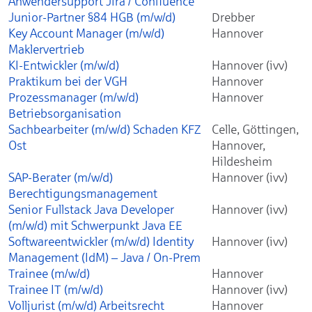
Anwendersupport Jira / Confluence
Junior-Partner §84 HGB (m/w/d)
Drebber
Key Account Manager (m/w/d)
Hannover
Maklervertrieb
KI-Entwickler (m/w/d)
Hannover (ivv)
Praktikum bei der VGH
Hannover
Prozessmanager (m/w/d)
Hannover
Betriebsorganisation
Sachbearbeiter (m/w/d) Schaden KFZ
Celle, Göttingen,
Ost
Hannover,
Hildesheim
SAP-Berater (m/w/d)
Hannover (ivv)
Berechtigungsmanagement
Senior Fullstack Java Developer
Hannover (ivv)
(m/w/d) mit Schwerpunkt Java EE
Softwareentwickler (m/w/d) Identity
Hannover (ivv)
Management (IdM) – Java / On-Prem
Trainee (m/w/d)
Hannover
Trainee IT (m/w/d)
Hannover (ivv)
Volljurist (m/w/d) Arbeitsrecht
Hannover