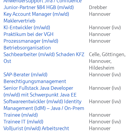
Anwendersupport Jira / Confluence
Junior-Partner §84 HGB (m/w/d)
Drebber
Key Account Manager (m/w/d)
Hannover
Maklervertrieb
KI-Entwickler (m/w/d)
Hannover (ivv)
Praktikum bei der VGH
Hannover
Prozessmanager (m/w/d)
Hannover
Betriebsorganisation
Sachbearbeiter (m/w/d) Schaden KFZ
Celle, Göttingen,
Ost
Hannover,
Hildesheim
SAP-Berater (m/w/d)
Hannover (ivv)
Berechtigungsmanagement
Senior Fullstack Java Developer
Hannover (ivv)
(m/w/d) mit Schwerpunkt Java EE
Softwareentwickler (m/w/d) Identity
Hannover (ivv)
Management (IdM) – Java / On-Prem
Trainee (m/w/d)
Hannover
Trainee IT (m/w/d)
Hannover (ivv)
Volljurist (m/w/d) Arbeitsrecht
Hannover