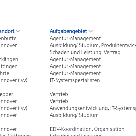
andort
Aufgabengebiet
enbüttel
Agentur-Management
nnover
Ausbildung/ Studium, Produktentwic
Schaden und Leistung, Vertrag
cklingen
Agentur-Management
ttingen
Agentur-Management
hrte
Agentur-Management
nnover (ivv)
IT-Systemspezialisten
ebber
Vertrieb
nnover
Vertrieb
nnover (ivv)
Anwendungsentwicklung, IT-Systemsp
nnover
Ausbildung/ Studium
nnover
EDV-Koordination, Organisation
lle, Göttingen,
Schaden und Leistung