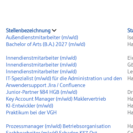
Stellenbezeichnung
St
Außendienstmitarbeiter (m/w/d)
Is
Bachelor of Arts (B.A.) 2027 (m/w/d)
Ha
Innendienstmitarbeiter (m/w/d)
Ei
Innendienstmitarbeiter (m/w/d)
Gö
Innendienstmitarbeiter (m/w/d)
Le
IT-Spezialist (m/w/d) für die Administration und den
Ha
Anwendersupport Jira / Confluence
Junior-Partner §84 HGB (m/w/d)
Dr
Key Account Manager (m/w/d) Maklervertrieb
Ha
KI-Entwickler (m/w/d)
Ha
Praktikum bei der VGH
Ha
Prozessmanager (m/w/d) Betriebsorganisation
Ha
Sachbearbeiter (m/w/d) Schaden KFZ Ost
Ce