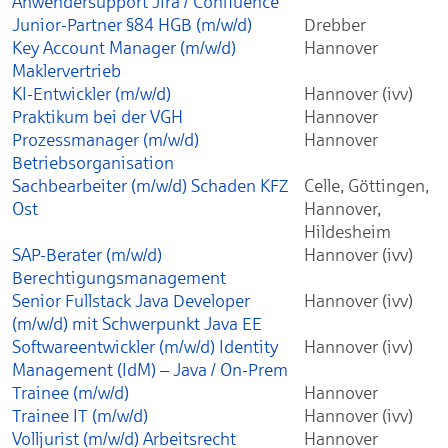
Anwendersupport Jira / Confluence
Junior-Partner §84 HGB (m/w/d)
Drebber
Key Account Manager (m/w/d)
Hannover
Maklervertrieb
KI-Entwickler (m/w/d)
Hannover (ivv)
Praktikum bei der VGH
Hannover
Prozessmanager (m/w/d)
Hannover
Betriebsorganisation
Sachbearbeiter (m/w/d) Schaden KFZ
Celle, Göttingen,
Ost
Hannover,
Hildesheim
SAP-Berater (m/w/d)
Hannover (ivv)
Berechtigungsmanagement
Senior Fullstack Java Developer
Hannover (ivv)
(m/w/d) mit Schwerpunkt Java EE
Softwareentwickler (m/w/d) Identity
Hannover (ivv)
Management (IdM) – Java / On-Prem
Trainee (m/w/d)
Hannover
Trainee IT (m/w/d)
Hannover (ivv)
Volljurist (m/w/d) Arbeitsrecht
Hannover