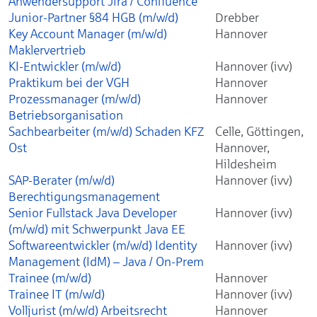
Anwendersupport Jira / Confluence
Junior-Partner §84 HGB (m/w/d)
Drebber
Key Account Manager (m/w/d)
Hannover
Maklervertrieb
KI-Entwickler (m/w/d)
Hannover (ivv)
Praktikum bei der VGH
Hannover
Prozessmanager (m/w/d)
Hannover
Betriebsorganisation
Sachbearbeiter (m/w/d) Schaden KFZ
Celle, Göttingen,
Ost
Hannover,
Hildesheim
SAP-Berater (m/w/d)
Hannover (ivv)
Berechtigungsmanagement
Senior Fullstack Java Developer
Hannover (ivv)
(m/w/d) mit Schwerpunkt Java EE
Softwareentwickler (m/w/d) Identity
Hannover (ivv)
Management (IdM) – Java / On-Prem
Trainee (m/w/d)
Hannover
Trainee IT (m/w/d)
Hannover (ivv)
Volljurist (m/w/d) Arbeitsrecht
Hannover