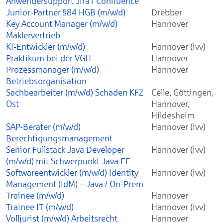
Anwendersupport Jira / Confluence
Junior-Partner §84 HGB (m/w/d)
Drebber
Key Account Manager (m/w/d)
Hannover
Maklervertrieb
KI-Entwickler (m/w/d)
Hannover (ivv)
Praktikum bei der VGH
Hannover
Prozessmanager (m/w/d)
Hannover
Betriebsorganisation
Sachbearbeiter (m/w/d) Schaden KFZ
Celle, Göttingen,
Ost
Hannover,
Hildesheim
SAP-Berater (m/w/d)
Hannover (ivv)
Berechtigungsmanagement
Senior Fullstack Java Developer
Hannover (ivv)
(m/w/d) mit Schwerpunkt Java EE
Softwareentwickler (m/w/d) Identity
Hannover (ivv)
Management (IdM) – Java / On-Prem
Trainee (m/w/d)
Hannover
Trainee IT (m/w/d)
Hannover (ivv)
Volljurist (m/w/d) Arbeitsrecht
Hannover