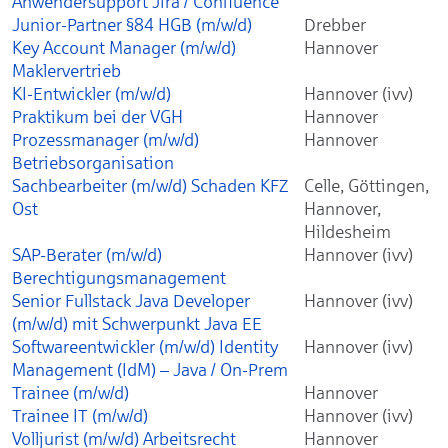
Anwendersupport Jira / Confluence
Junior-Partner §84 HGB (m/w/d)
Drebber
Key Account Manager (m/w/d)
Hannover
Maklervertrieb
KI-Entwickler (m/w/d)
Hannover (ivv)
Praktikum bei der VGH
Hannover
Prozessmanager (m/w/d)
Hannover
Betriebsorganisation
Sachbearbeiter (m/w/d) Schaden KFZ
Celle, Göttingen,
Ost
Hannover,
Hildesheim
SAP-Berater (m/w/d)
Hannover (ivv)
Berechtigungsmanagement
Senior Fullstack Java Developer
Hannover (ivv)
(m/w/d) mit Schwerpunkt Java EE
Softwareentwickler (m/w/d) Identity
Hannover (ivv)
Management (IdM) – Java / On-Prem
Trainee (m/w/d)
Hannover
Trainee IT (m/w/d)
Hannover (ivv)
Volljurist (m/w/d) Arbeitsrecht
Hannover