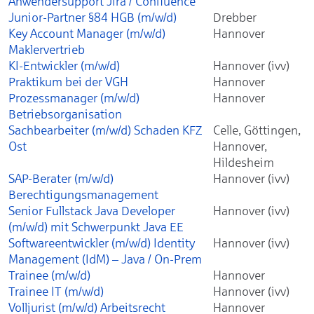
Anwendersupport Jira / Confluence
Junior-Partner §84 HGB (m/w/d)
Drebber
Key Account Manager (m/w/d)
Hannover
Maklervertrieb
KI-Entwickler (m/w/d)
Hannover (ivv)
Praktikum bei der VGH
Hannover
Prozessmanager (m/w/d)
Hannover
Betriebsorganisation
Sachbearbeiter (m/w/d) Schaden KFZ
Celle, Göttingen,
Ost
Hannover,
Hildesheim
SAP-Berater (m/w/d)
Hannover (ivv)
Berechtigungsmanagement
Senior Fullstack Java Developer
Hannover (ivv)
(m/w/d) mit Schwerpunkt Java EE
Softwareentwickler (m/w/d) Identity
Hannover (ivv)
Management (IdM) – Java / On-Prem
Trainee (m/w/d)
Hannover
Trainee IT (m/w/d)
Hannover (ivv)
Volljurist (m/w/d) Arbeitsrecht
Hannover