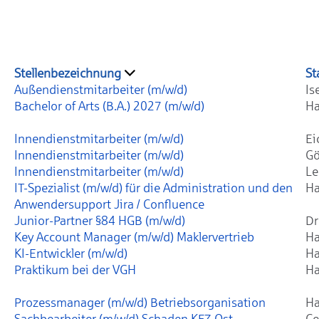
Stellenbezeichnung
St
Außendienstmitarbeiter (m/w/d)
Is
Bachelor of Arts (B.A.) 2027 (m/w/d)
Ha
Innendienstmitarbeiter (m/w/d)
Ei
Innendienstmitarbeiter (m/w/d)
Gö
Innendienstmitarbeiter (m/w/d)
Le
IT-Spezialist (m/w/d) für die Administration und den
Ha
Anwendersupport Jira / Confluence
Junior-Partner §84 HGB (m/w/d)
Dr
Key Account Manager (m/w/d) Maklervertrieb
Ha
KI-Entwickler (m/w/d)
Ha
Praktikum bei der VGH
Ha
Prozessmanager (m/w/d) Betriebsorganisation
Ha
Sachbearbeiter (m/w/d) Schaden KFZ Ost
Ce