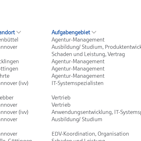
andort
Aufgabengebiet
enbüttel
Agentur-Management
nnover
Ausbildung/ Studium, Produktentwic
Schaden und Leistung, Vertrag
cklingen
Agentur-Management
ttingen
Agentur-Management
hrte
Agentur-Management
nnover (ivv)
IT-Systemspezialisten
ebber
Vertrieb
nnover
Vertrieb
nnover (ivv)
Anwendungsentwicklung, IT-Systemsp
nnover
Ausbildung/ Studium
nnover
EDV-Koordination, Organisation
lle, Göttingen,
Schaden und Leistung