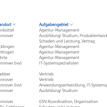
andort
Aufgabengebiet
enbüttel
Agentur-Management
nnover
Ausbildung/ Studium, Produktentwic
Schaden und Leistung, Vertrag
cklingen
Agentur-Management
ttingen
Agentur-Management
hrte
Agentur-Management
nnover (ivv)
IT-Systemspezialisten
ebber
Vertrieb
nnover
Vertrieb
nnover (ivv)
Anwendungsentwicklung, IT-Systemsp
nnover
Ausbildung/ Studium
nnover
EDV-Koordination, Organisation
lle, Göttingen,
Schaden und Leistung