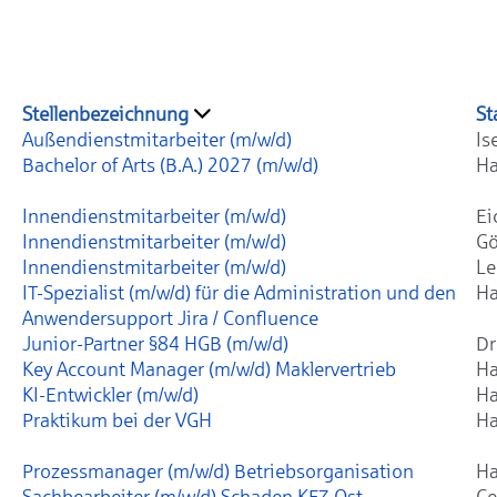
Stellenbezeichnung
St
Außendienstmitarbeiter (m/w/d)
Is
Bachelor of Arts (B.A.) 2027 (m/w/d)
Ha
Innendienstmitarbeiter (m/w/d)
Ei
Innendienstmitarbeiter (m/w/d)
Gö
Innendienstmitarbeiter (m/w/d)
Le
IT-Spezialist (m/w/d) für die Administration und den
Ha
Anwendersupport Jira / Confluence
Junior-Partner §84 HGB (m/w/d)
Dr
Key Account Manager (m/w/d) Maklervertrieb
Ha
KI-Entwickler (m/w/d)
Ha
Praktikum bei der VGH
Ha
Prozessmanager (m/w/d) Betriebsorganisation
Ha
Sachbearbeiter (m/w/d) Schaden KFZ Ost
Ce